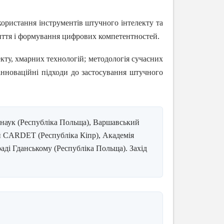
ористання інструментів штучного інтелекту та
 життя і формування цифрових компетентностей.
екту, хмарних технологій; методологія сучасних
 інноваційні підходи до застосування штучного
 наук (Республіка Польща), Варшавський
ій CARDET (Республіка Кіпр), Академія
аді Гданському (Республіка Польща). Захід