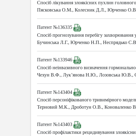
Спосіб лікування злоякісних пухлин головног
Пясковська О.М., Колесник Д.Л., Юрченко О.В.,
Патент №136335
Спосіб прогнозування перебігу захворювання у 
Бучинська Л.Г., Юрченко Н.П., Неспрядько С.В
Патент №133946
Спосіб неінвазивного визначення гормонально-
Чехун В.Ф., Лук’янова Н.Ю., Лозовська Ю.В.,
Патент №143404
Спосіб персоніфікованого тривимірного моделю
Терновий М.К., Дроботун О.В., Коноваленко В.
Патент №143403
Спосіб профілактики рецидивування злоякісних 