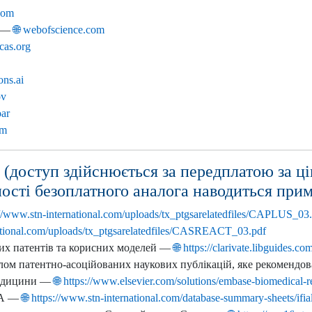
com
) —
🌐 webofscience.com
 cas.org
ons.ai
ov
oar
om
 (доступ здійснюється за передплатою за ці
ості безоплатного аналога наводиться прим
p://www.stn-international.com/uploads/tx_ptgsarelatedfiles/CAPLUS_03
national.com/uploads/tx_ptgsarelatedfiles/CASREACT_03.pdf
аних патентів та корисних моделей —
🌐 https://clarivate.libguides.c
лом патентно-асоційованих наукових публікацій, яке рекомендов
 медицини —
🌐 https://www.elsevier.com/solutions/embase-biomedical-r
ША —
🌐 https://www.stn-international.com/database-summary-sheets/ifial