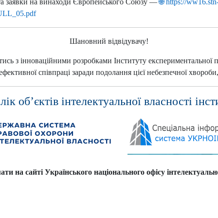
 та заявки на винаходи Європейського Союзу —
🌐 https://ww16.stn
PFULL_05.pdf
Шановний відвідувачу!
сь з інноваційними розробками Інституту експериментальної патол
ективної співпраці заради подолання цієї небезпечної хвороби,
лік об’єктів інтелектуальної власності інст
и на сайті Українського національного офісу інтелектуальн