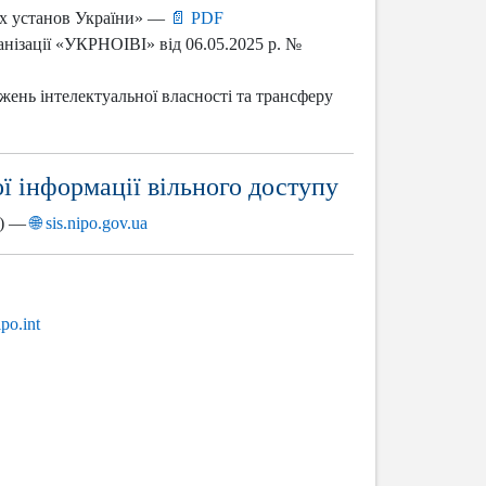
вих установ України» —
📄 PDF
анізації «УКРНОІВІ» від 06.05.2025 р. №
джень інтелектуальної власності та трансферу
ї інформації вільного доступу
В) —
🌐 sis.nipo.gov.ua
po.int