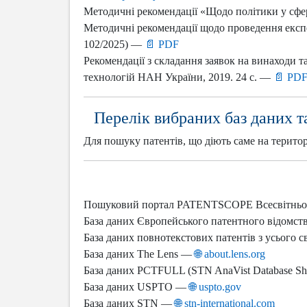
директора інс
Методичні рек
експериментат
Методичні рекомендації «Щодо політики у сфер
Наша історія
Scopus та Web
Навчальні мат
Створення та 
Оголошення щ
Лук'янової
освітніх прогр
В.Г. Пінчук, 
Р.Є.Кавецьког
Методичні рекомендації щодо проведення експе
Наші лауреати
Scopus Awards
Виборча прог
Оголошення щ
Громадське обг
"Цитологія пу
Історія ІЕПОР
директора
102/2025) —
📄 PDF
програм
Результати ви
З.А. Бутенко,
України у дат
Звернення до 
Рекомендації з складання заявок на винаходи та
Рада роботодав
"Вивчення мех
Про оголошен
директора
технологій НАН України, 2019. 24 с. —
📄 PD
Рада випускник
К.П. Ганіна, 
Положення пр
Статут НАН У
людини"
комісію
АНКЕТУВАННЯ.
Постанова К
Д.Г. Затула, 
Порядок акред
Інформація для
Перелік вибраних баз даних т
Постанова НА
"Біотерапія. 
громадських с
Результати вст
речовини"
Розпорядженн
Порядок дій п
аспірантуру
Для пошуку патентів, що діють саме на терит
Ю.О. Уманськ
про небезпеку
Розпорядженн
злоякісного р
Статут НАН У
Постанова К
Постанова НА
Пошуковий портал PATENTSCOPE Всесвітньої о
Розпорядженн
База даних Європейського патентного відо
Розпорядженн
База даних повнотекстових патентів з усьо
База даних The Lens —
🌐 about.lens.org
База даних PCTFULL (STN AnaVist Database S
База даних USPTO —
🌐 uspto.gov
База даних STN —
🌐 stn-international.com