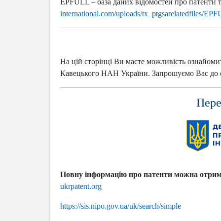
EPFULL – база даних відомостей про патенти
international.com/uploads/tx_ptgsarelatedfiles/E
На цій сторінці Ви маєте можливість ознайомити
Кавецького НАН України. Запрошуємо Вас до еф
Пере
Повну інформацію про патенти можна отримат
ukrpatent.org
https://sis.nipo.gov.ua/uk/search/simple