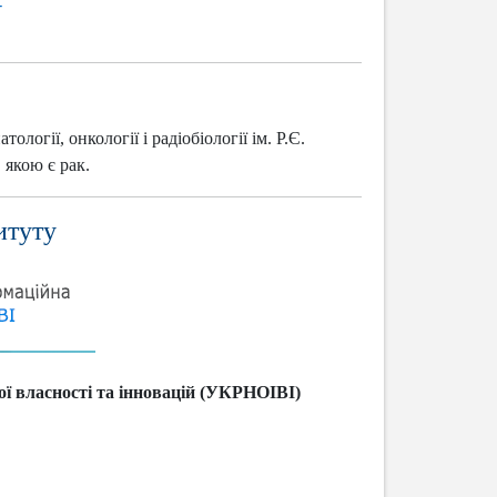
-
огії, онкології і радіобіології ім. Р.Є.
 якою є рак.
итуту
ої власності та інновацій (УКРНОІВІ)