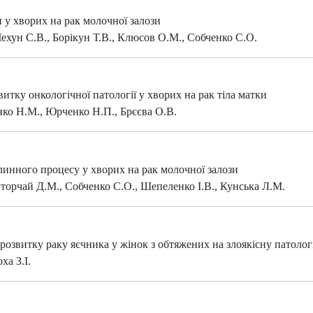
 у хворих на рак молочної залози
ехун С.В., Борікун Т.В., Клюсов О.М., Собченко С.О.
итку онкологічної патології у хворих на рак тіла матки
енко Н.М., Юрченко Н.П., Брєєва О.В.
линного процесу у хворих на рак молочної залози
Сторчай Д.М., Собченко С.О., Шепеленко І.В., Кунська Л.М.
розвитку раку яєчника у жінок з обтяжених на злоякісну патоло
ха З.І.