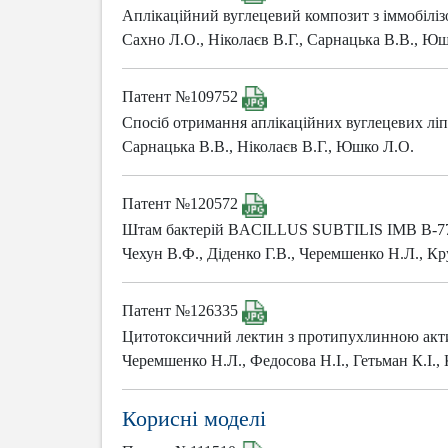
Аплікаційний вуглецевий композит з іммобілі
Сахно Л.О., Ніколаєв В.Г., Сарнацька В.В., Юш
Патент №109752
Cпосіб отримання аплікаційних вуглецевих ліп
Сарнацька В.В., Ніколаєв В.Г., Юшко Л.О.
Патент №120572
Штам бактерій BACILLUS SUBTILIS ІМВ В-77
Чехун В.Ф., Діденко Г.В., Черемшенко Н.Л., Кр
Патент №126335
Цитотоксичний лектин з протипухлинною акт
Черемшенко Н.Л., Федосова Н.І., Гетьман К.І.,
Корисні моделі