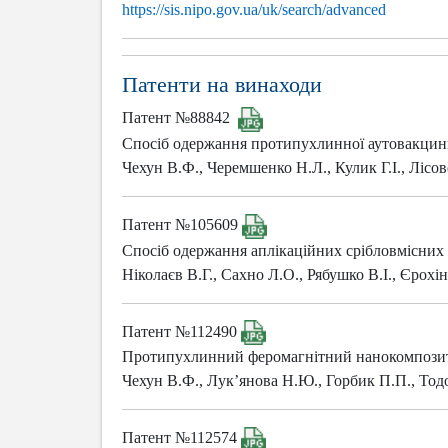
https://sis.nipo.gov.ua/uk/search/advanced
Патенти на винаходи
Патент №88842
Спосіб одержання протипухлинної аутовакци
Чехун В.Ф., Черемшенко Н.Л., Кулик Г.І., Лісове
Патент №105609
Спосіб одержання аплікаційних срібловмісних 
Ніколаєв В.Г., Сахно Л.О., Рябушко В.І., Єрохін
Патент №112490
Протипухлинний феромагнітний нанокомпози
Чехун В.Ф., Лук’янова Н.Ю., Горбик П.П., Тодо
Патент №112574