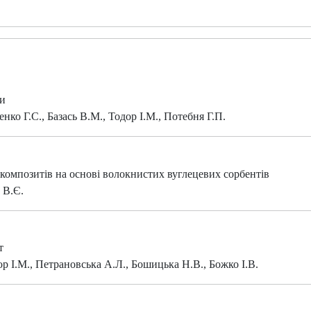
ни
нко Г.С., Базась В.М., Тодор І.М., Потебня Г.П.
композитів на основі волокнистих вуглецевих сорбентів
 В.Є.
т
р І.М., Петрановська А.Л., Бошицька Н.В., Божко І.В.