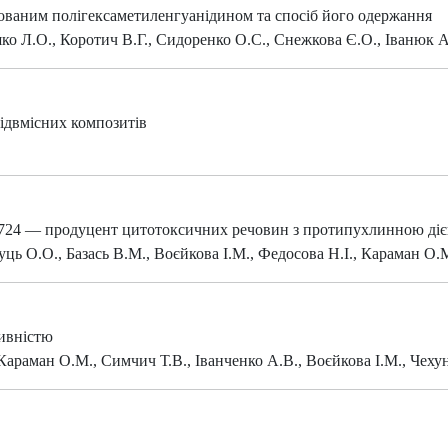
зованим полігексаметиленгуанідином та спосіб його одержання
ко Л.О., Коротич В.Г., Сидоренко О.С., Снежкова Є.О., Іванюк 
ідвмісних композитів
24 — продуцент цитотоксичних речовин з протипухлинною ді
уць О.О., Базась В.М., Воєйкова І.М., Федосова Н.І., Караман О.
ивністю
 Караман О.М., Симчич Т.В., Іванченко А.В., Воєйкова І.М., Чеху