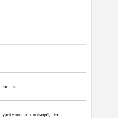
 кінцівок
рургії у хворих з поліморбідністю