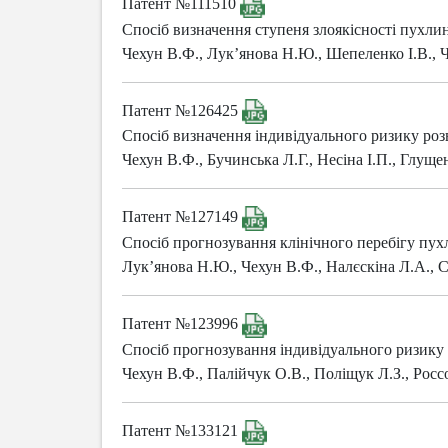
Патент №111510
Спосіб визначення ступеня злоякісності пухлин
Чехун В.Ф., Лук’янова Н.Ю., Шепеленко І.В., Ч
Патент №126425
Спосіб визначення індивідуального ризику розв
Чехун В.Ф., Бучинська Л.Г., Несіна І.П., Глущ
Патент №127149
Спосіб прогнозування клінічного перебігу пух
Лук’янова Н.Ю., Чехун В.Ф., Налєскіна Л.А., 
Патент №123996
Спосіб прогнозування індивідуального ризику 
Чехун В.Ф., Палійчук О.В., Поліщук Л.З., Россо
Патент №133121