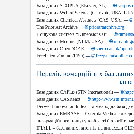
База даних SCOPUS (Elsevier, NL) —
🌐 scopus.
База даних Web of Science (Clarivate, USA–UK
База даних Chemical Abstracts (CAS, USA) —
🌐
The Prior Art Archive —
🌐 priorartarchive.org
Пошукова система “Dimensions.ai” —
🌐 dimensi
База даних Medline (NLM, USA) —
🌐 nlm.nih.g
База даних OpenDOAR —
🌐 sherpa.ac.uk/opend
FreePatentsOnline (FPO) —
🌐 freepatentsonline.c
Перелік комерційних баз даних
наявн
База даних CAPlus (STN International) —
🌐 htt
База даних CASReact —
🌐 http://www.stn-inter
Derwent Innovation Index – міжнародна база д
База даних EMBASE – Excerpta Medica є джере
інформаційного пошуку в області біології та
IFIALL – база даних патентів на винаходи С