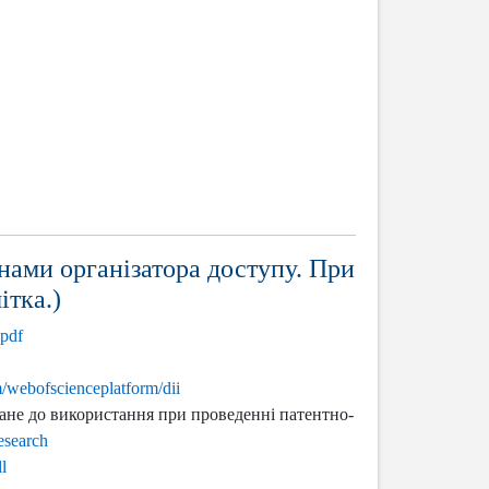
нами організатора доступу. При
ітка.)
.pdf
om/webofscienceplatform/dii
ане до використання при проведенні патентно-
esearch
l