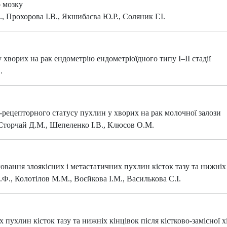
о мозку
 Прохорова І.В., Якшибаєва Ю.Р., Соляник Г.І.
хворих на рак ендометрію ендометріоїдного типу І–ІІ стадії
.
рецепторного статусу пухлин у хворих на рак молочної залози
 Сторчай Д.М., Шепеленко І.В., Клюсов О.М.
вання злоякісних і метастатичних пухлин кісток тазу та нижніх
Ф., Колотілов М.М., Воєйкова І.М., Василькова С.І.
пухлин кісток тазу та нижніх кінцівок після кістково-замісної хі