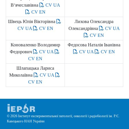
В‘ячеславівна
CV UA
CV EN
Швець Юлія Вікторівна
Лихова Олександра
CV UA
CV EN
Олександрівна
CV UA
CV EN
Коноваленко Володимир
Федосова Наталія Іванівна
Федорович
CV UA
CV UA
CV EN
CV EN
Шлапацька Лариса
Миколаївна
CV UA
CV EN
© 2026 Інститут експериментальної патології, онкології і радіобіології ім. Р.Є.
Кавецького НАН України