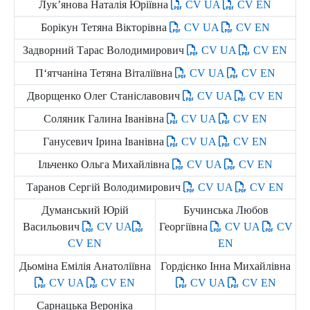
Лук’янова Наталія Юріївна
CV UA
CV EN
Борікун Тетяна Вікторівна
CV UA
CV EN
Задворний Тарас Володимирович
CV UA
CV EN
П‘ятчаніна Тетяна Віталіївна
CV UA
CV EN
Дворщенко Олег Станіславович
CV UA
CV EN
Соляник Галина Іванівна
CV UA
CV EN
Ганусевич Ірина Іванівна
CV UA
CV EN
Ільченко Ольга Михайлівна
CV UA
CV EN
Таранов Сергій Володимирович
CV UA
CV EN
Думанський Юрій
Бучинська Любов
Васильович
CV UA
Георгіївна
CV UA
CV
CV EN
EN
Дьоміна Емілія Анатоліївна
Гордієнко Інна Михайлівна
CV UA
CV EN
CV UA
CV EN
Сарнацька Вероніка