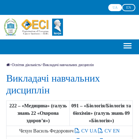
UA
EN
>
Освітня діяльність
>
Викладачі навчальних дисциплін
Викладачі навчальних
дисциплін
222 – «Медицина» (галузь
091 – «Біологія/Біологія та
знань 22 «Охорона
біохімія» (галузь знань 09
здоров’я»)
«Біологія»)
Чехун Василь Федорович
CV UA
CV EN