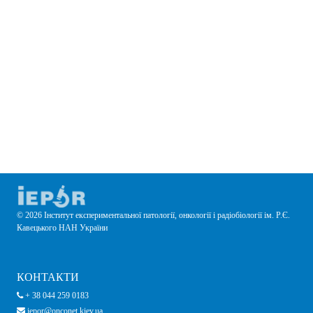
© 2026 Інститут експериментальної патології, онкології і радіобіології ім. Р.Є.
Кавецького НАН України
КОНТАКТИ
+ 38 044 259 0183
iepor@onconet.kiev.ua