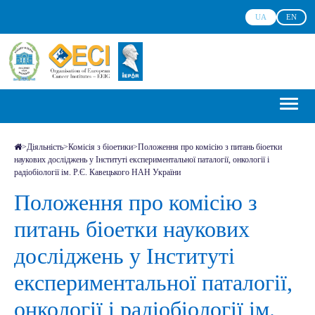
UA
EN
>
Діяльність
>
Комісія з біоетики
>
Положення про комісію з питань біоетки
наукових досліджень у Інституті експериментальної паталогії, онкології і
радіобіології ім. Р.Є. Кавецького НАН України
Положення про комісію з
питань біоетки наукових
досліджень у Інституті
експериментальної паталогії,
онкології і радіобіології ім.