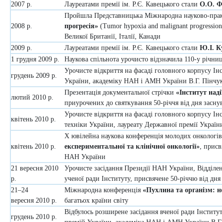
2007 р.
Лауреатами премії ім. Р.Є. Кавецького стали
О.О. Ф
Пройшла Представницька Міжнародна науково-пра
2008 р.
прогресія»
(Tumor hypoxia and malignant progressio
Великої Британії, Італії, Канади
2009 р.
Лауреатами премії ім. Р.Є. Кавецького стали
Ю.І. К
1 грудня 2009 р.
Наукова спільнота урочисто відзначила 110-у річни
Урочисте відкриття на фасаді головного корпусу І
грудень 2009 р.
України, академіку НАН і АМН України В.Г. Пінчу
Презентація документальної стрічки
«Інститут наді
лютий 2010 р.
приурочених до святкування 50-річчя від дня засну
Урочисте відкриття на фасаді головного корпусу Ін
квітень 2010 р.
техніки України, лауреату Державної премії Україн
X ювілейна наукова конференція молодих онкологів
квітень 2010 р.
експериментальної та клінічної онкології»
, присв
НАН України
21 вересня 2010
Урочисте засідання Президії НАН України, Відділенн
р.
ученої ради Інституту, присвячене 50-річчю від дн
21–24
Міжнародна конференція
«Пухлина та організм: н
вересня 2010 р.
багатьох країни світу
Відбулось розширене засідання вченої ради Інститу
грудень 2010 р.