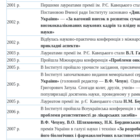
2001 р.
Першими лауреатами премії ім. Р.Є. Кавецького ст
Постановою Вченої ради Інституту засновано
«Дип
України»
—
«За вагомий внесок в розвиток сучас
2002 р.
висококвалікованих наукових кадрів та плідну н
науки»
Відбулась науково-практична конференція з міжна
2002 р.
прикладні аспекти»
2003 р.
Лауреатами премії ім. Р.Є. Кавецького стали
В.Л. Г
2003 р.
Пройшла Міжнародна конференція
«Проблеми онко
2005 р.
В Інституті пройшло урочисте засідання, присвячен
В Інституті започатковано видання меморіальної с
України»
(головний редактор —
В.Ф. Чехун
). Одн
2005 р.
Григорович Затула. Спогади колег, друзів, учнів» —
популяризації досягнень науки, проведеному у рам
2005 р.
Лауреатом премії ім. р.Є Кавецького стала
Н.М. Бе
В Інституті пройшла Всеукраїнська конференція з
2006 р.
проблеми резистентності до лікарських засобів»
В.Ф. Чехуну, В.О. Шляховенку, Н.К. Бердинськ
2007 р.
премія України в галузі науки і техніки
«За розробк
його біологічних і фармакологічних властивосте