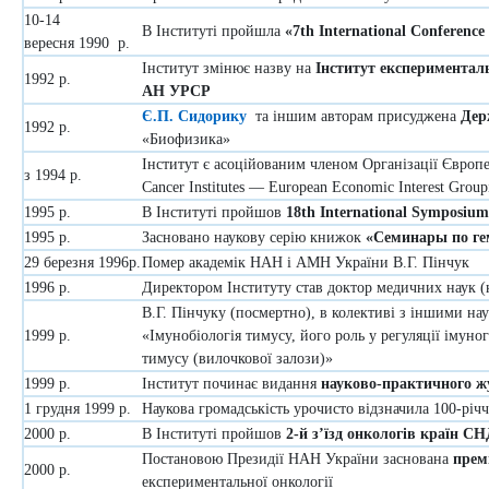
10-14
В Інституті пройшла
«7th International Conferen
вересня
1990 р.
Інститут змінює назву на
Інститут експериментальн
1992 р.
АН УРСР
Є.П. Сидорику
та іншим авторам присуджена
Дер
1992 р.
«Биофизика»
Інститут є асоційованим членом Організації Європе
з 1994 р.
Cancer Institutes — European Economic Interest Group
1995 р.
В Інституті пройшов
18th International Symposium
1995 р.
Засновано наукову серію книжок
«Семинары по ге
29 березня 1996р.
Помер академік НАН і АМН України В.Г. Пінчук
1996 р.
Директором Інституту став доктор медичних наук 
В.Г. Пінчуку (посмертно), в колективі з іншими н
1999 р.
«Імунобіологія тимусу, його роль у регуляції імун
тимусу (вилочкової залози)»
1999 р.
Інститут починає видання
науково-практичного ж
1 грудня 1999 р.
Наукова громадськість урочисто відзначила 100-річч
2000 р.
В Інституті пройшов
2-й з’їзд онкологів країн С
Постановою Президії НАН України заснована
прем
2000 р.
експериментальної онкології