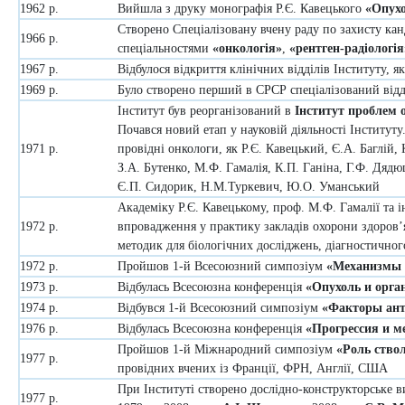
1962 р.
Вийшла з друку монографія Р.Є. Кавецького
«Опухо
Створено Спеціалізовану вчену раду по захисту кан
1966 р.
спеціальностями
«онкологія»
,
«рентген-радіологія
1967 р.
Відбулося відкриття клінічних відділів Інституту, 
1969 р.
Було створено перший в СРСР спеціалізований від
Інститут був реорганізований в
Інститут проблем о
Почався новий етап у науковій діяльності Інституту
1971 р.
провідні онкологи, як Р.Є. Кавецький, Є.А. Баглій,
З.А. Бутенко, М.Ф. Гамалія, К.П. Ганіна, Г.Ф. Дядю
Є.П. Сидорик, Н.М.Туркевич, Ю.О. Уманський
Академіку Р.Є. Кавецькому, проф. М.Ф. Гамалії та 
1972 р.
впровадження у практику закладів охорони здоров’я
методик для біологічних досліджень, діагностичног
1972 р.
Пройшов 1-й Всесоюзний симпозіум
«Механизмы 
1973 р.
Відбулась Всесоюзна конференція
«Опухоль и орга
1974 р.
Відбувся 1-й Всесоюзний симпозіум
«Факторы ант
1976 р.
Відбулась Всесоюзна конференція
«Прогрессия и м
Пройшов 1-й Міжнародний симпозіум
«Роль ствол
1977 р.
провідних вчених із Франції, ФРН, Англії, США
При Інституті створено дослідно-конструкторське 
1977 р.