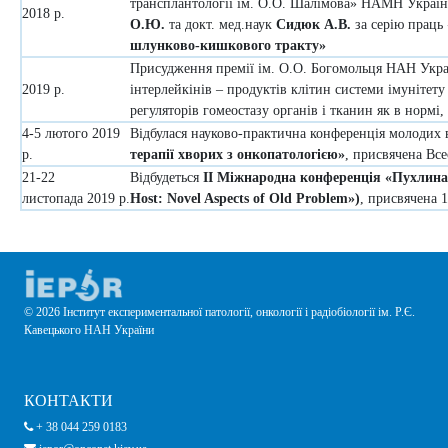
трансплантології ім. О.О. Шалімова» НАМН України
2018 р.
О.Ю.
та докт. мед.наук
Сидюк А.В.
за серію праць
шлунково-кишкового тракту»
Присудження премії ім. О.О. Богомольця НАН Укр
2019 р.
інтерлейкінів – продуктів клітин системи імунітет
регуляторів гомеостазу органів і тканин як в нормі,
4-5 лютого 2019
Відбулася науково-практична конференція молодих
р.
терапії хворих з онкопатологією»
, присвячена Вс
21-22
Відбудеться
ІІ Міжнародна конференція
«Пухлина 
листопада 2019 р.
Host: Novel Aspects of Old Problem»)
, присвячена 
© 2026 Інститут експериментальної патології, онкології і радіобіології ім. Р.Є.
Кавецького НАН України
КОНТАКТИ
+ 38 044 259 0183