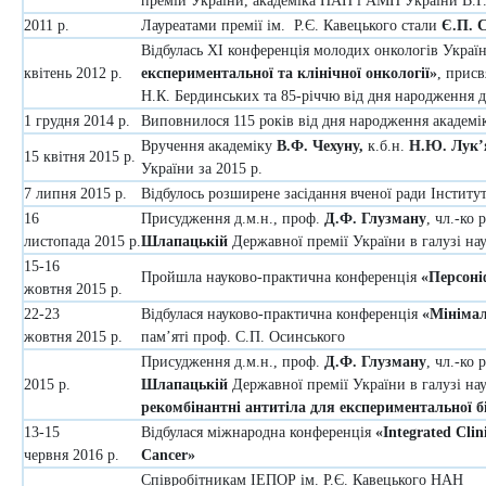
премій України, академіка НАН і АМН України В.Г
2011 р.
Лауреатами премії ім. Р.Є. Кавецького стали
Є.П. 
Відбулась ХІ конференція молодих онкологів Украї
квітень 2012 р.
експериментальної та клінічної онкології»
, присв
Н.К. Бердинських та 85-річчю від дня народження д
1 грудня 2014 р.
Виповнилося 115 років від дня народження академік
Вручення академіку
В.Ф. Чехуну,
к.б.н.
Н.Ю. Лук’
15 квітня 2015 р.
України за 2015 р.
7 липня 2015 р.
Відбулось розширене засідання вченої ради Інститу
16
Присудження д.м.н., проф.
Д.Ф. Глузману
, чл.-ко
листопада 2015 р.
Шлапацькій
Державної премії України в галузі нау
15-16
Пройшла науково-практична конференція
«Персоні
жовтня 2015 р.
22-23
Відбулася науково-практична конференція
«Мінімал
жовтня 2015 р.
пам’яті проф. С.П. Осинського
Присудження д.м.н., проф.
Д.Ф. Глузману
, чл.-ко
2015 р.
Шлапацькій
Державної премії України в галузі на
рекомбінантні антитіла для експериментальної бі
13-15
Відбулася міжнародна конференція
«Integrated Clin
червня 2016 р.
Cancer»
Співробітникам ІЕПОР ім. Р.Є. Кавецького НАН