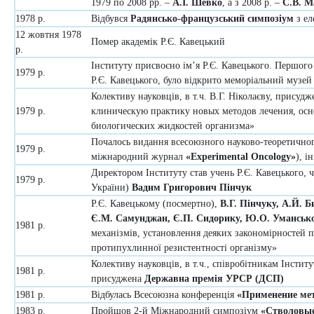
1979 по 2008 рр. –
А.І. Шевко
, а з 2008 р. –
С.В. М
1978 р.
Відбувся
Радянсько-французський симпозіум
з ел
12 жовтня 1978
Помер академік Р.Є. Кавецький
р.
Інституту присвоєно ім’я Р.Є. Кавецького. Першого 
1979 р.
Р.Є. Кавецького, було відкрито меморіальний музей
Колективу науковців, в т.ч. В.Г. Ніколаєву, присуд
1979 р.
клиническую практику новых методов лечения, осн
биологических жидкостей организма»
Почалось видання всесоюзного науково-теоретично
1979 р.
міжнародний журнал
«Experimental Oncology»
), і
Директором Інституту став учень Р.Є. Кавецького,
1979 р.
України)
Вадим Григорович Пінчук
Р.Є. Кавецькому (посмертно),
В.Г. Пінчуку, А.Й. Б
Є.М. Самунджан, Є.П. Сидорику, Ю.О. Уманськ
1981 р.
механізмів, установлення деяких закономірностей 
протипухлинної резистентності організму»
Колективу науковців, в т.ч., співробітникам Інстит
1981 р.
присуджена
Державна премія УРСР (ДСП)
1981 р.
Відбулась Всесоюзна конференція
«Применение мет
1983 р.
Пройшов 2-й Міжнародний симпозіум
«Стволовые