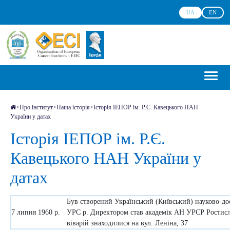
UA
EN
>
Про інститут
>
Наша історія
>
Історія ІЕПОР ім. Р.Є. Кавецького НАН
України у датах
Історія ІЕПОР ім. Р.Є.
Кавецького НАН України у
датах
Був створений Український (Київський) науково-дос
7 липня 1960 р.
УРС р. Директором став академік АН УРСР Ростисла
віварій знаходилися на вул. Леніна, 37