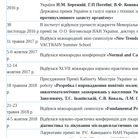
України
Н.М.
Бережній
,
Г.П
Потебні
,
В.Ф.
Конов
2016 р.
Державна премія України в галузі науки і техніки 
протипухлинного захисту організму»
30
В інститут відбулося урочисте відкриття Меморіаль
листопада 2016 р.
премії ім. О.О. Богомольця НАН України, доктору 
Відбувся міжнародний міні-симпозіум
«New Trends
11 травня 2017 р.
VACTRAIN Summer School
5-6 жовтня 2017
Відбулася міжнародна конференція
«Normal and Can
р.
12-14
Відбулася XLVII міжнародна науково-практична ко
жовтня 2017 р.
Присудження Премії Кабінету Міністрів України за
18 травння 2018
роботу
«Розробка і впровадження новітніх молек
р.
онкогематологічних захворювань у населення Ук
Завелевичу, Т.С. Іванівській, С.В. Коваль, Л.М.
21-23
Відбувся міжнародний симпозіум
«Fundamental Pri
травня 2018 р.
4-5 жовтня 2018
Відбулася науково-практична конференція для лікарі
р.
діагностика та лікування мієлодиспластичних син
Лауреатами премії ім. Р.Є. Кавецького НАН України