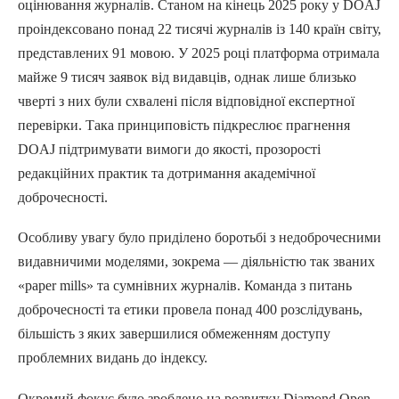
оцінювання журналів. Станом на кінець 2025 року у DOAJ
проіндексовано понад 22 тисячі журналів із 140 країн світу,
представлених 91 мовою. У 2025 році платформа отримала
майже 9 тисяч заявок від видавців, однак лише близько
чверті з них були схвалені після відповідної експертної
перевірки. Така принциповість підкреслює прагнення
DOAJ підтримувати вимоги до якості, прозорості
редакційних практик та дотримання академічної
доброчесності.
Особливу увагу було приділено боротьбі з недоброчесними
видавничими моделями, зокрема — діяльністю так званих
«paper mills» та сумнівних журналів. Команда з питань
доброчесності та етики провела понад 400 розслідувань,
більшість з яких завершилися обмеженням доступу
проблемних видань до індексу.
Окремий фокус було зроблено на розвитку Diamond Open