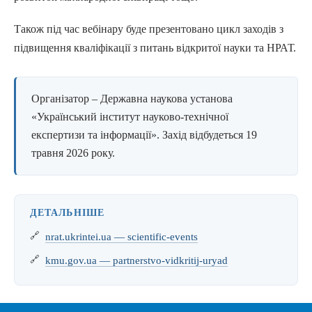
Також під час вебінару буде презентовано цикл заходів з
підвищення кваліфікації з питань відкритої науки та НРАТ.
Організатор – Державна наукова установа
«Український інститут науково-технічної
експертизи та інформації». Захід відбудеться 19
травня 2026 року.
ДЕТАЛЬНІШЕ
nrat.ukrintei.ua — scientific-events
kmu.gov.ua — partnerstvo-vidkritij-uryad