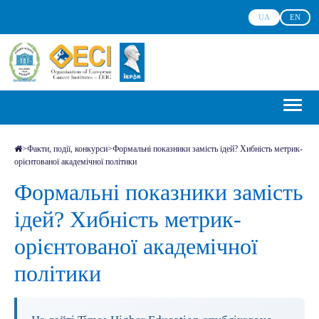
UA
EN
>
Факти, події, конкурси
>
Формальні показники замість ідей? Хибність метрик-
орієнтованої академічної політики
Формальні показники замість
ідей? Хибність метрик-
орієнтованої академічної
політики