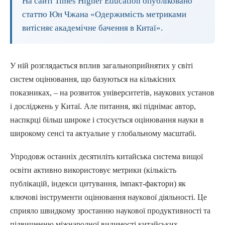
На сайті Times Higher Education опубліковано
статтю Юн Чжана «Одержимість метриками
витісняє академічне бачення в Китаї».
У ній розглядається вплив загальноприйнятих у світі
систем оцінювання, що базуються на кількісних
показниках, – на розвиток університетів, наукових установ
і досліджень у Китаї. Але питання, які піднімає автор,
наспкрці більш широке і стосується оцінювання науки в
широкому сенсі та актуальне у глобальному масштабі.
Упродовж останніх десятиліть китайська система вищої
освіти активно використовує метрики (кількість
публікацій, індекси цитування, імпакт-фактори) як
ключові інструменти оцінювання наукової діяльності. Це
сприяло швидкому зростанню наукової продуктивності та
підвищенню міжнародної видимості китайських