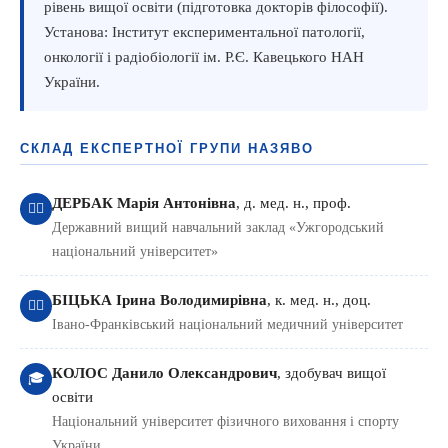
рівень вищої освіти (підготовка докторів філософії).
Установа: Інститут експериментальної патології,
онкології і радіобіології ім. Р.Є. Кавецького НАН
України.
СКЛАД ЕКСПЕРТНОЇ ГРУПИ НАЗЯВО
ДЕРБАК Марія Антонівна
, д. мед. н., проф.
👩‍⚕️
Державний вищий навчальний заклад «Ужгородський
національний університет»
БІЦЬКА Ірина Володимирівна
, к. мед. н., доц.
👩‍⚕️
Івано-Франківський національний медичний університет
КОЛОС Данило Олександрович
, здобувач вищої
🎓
освіти
Національний університет фізичного виховання і спорту
України