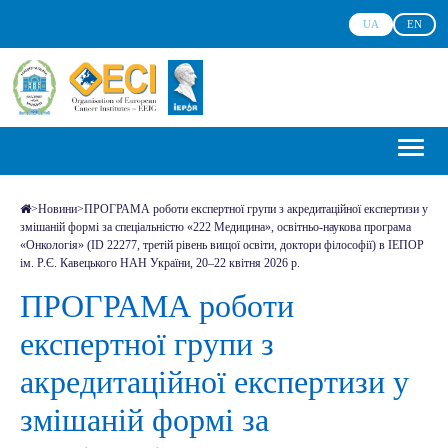
UA
EN
>
Новини
>
ПРОГРАМА роботи експертної групи з акредитаційної експертизи у
змішаній формі за спеціальністю «222 Медицина», освітньо-наукова програма
«Онкологія» (ID 22277, третій рівень вищої освіти, доктори філософії) в ІЕПОР
ім. Р.Є. Кавецького НАН України, 20–22 квітня 2026 р.
ПРОГРАМА роботи
експертної групи з
акредитаційної експертизи у
змішаній формі за