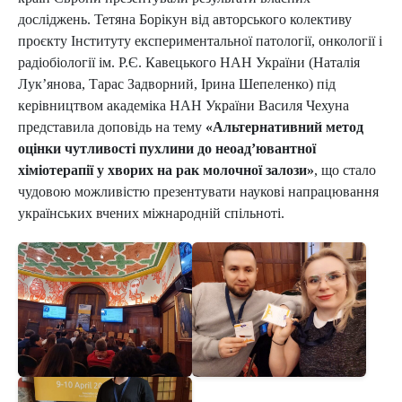
досліджень. Тетяна Борікун від авторського колективу
проєкту Інституту експериментальної патології, онкології і
радіобіології ім. Р.Є. Кавецького НАН України (Наталія
Лук’янова, Тарас Задворний, Ірина Шепеленко) під
керівництвом академіка НАН України Василя Чехуна
представила доповідь на тему
«Альтернативний метод
оцінки чутливості пухлини до неоад’ювантної
хіміотерапії у хворих на рак молочної залози»
, що стало
чудовою можливістю презентувати наукові напрацювання
українських вчених міжнародній спільноті.