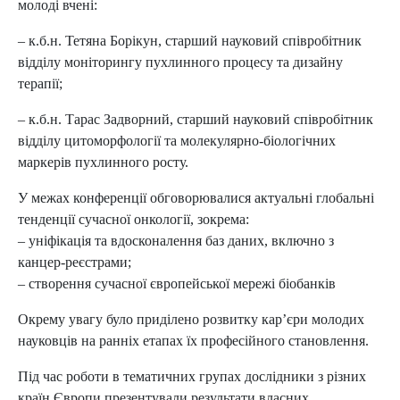
молоді вчені:
– к.б.н. Тетяна Борікун, старший науковий співробітник
відділу моніторингу пухлинного процесу та дизайну
терапії;
– к.б.н. Тарас Задворний, старший науковий співробітник
відділу цитоморфології та молекулярно-біологічних
маркерів пухлинного росту.
У межах конференції обговорювалися актуальні глобальні
тенденції сучасної онкології, зокрема:
– уніфікація та вдосконалення баз даних, включно з
канцер-реєстрами;
– створення сучасної європейської мережі біобанків
Окрему увагу було приділено розвитку кар’єри молодих
науковців на ранніх етапах їх професійного становлення.
Під час роботи в тематичних групах дослідники з різних
країн Європи презентували результати власних