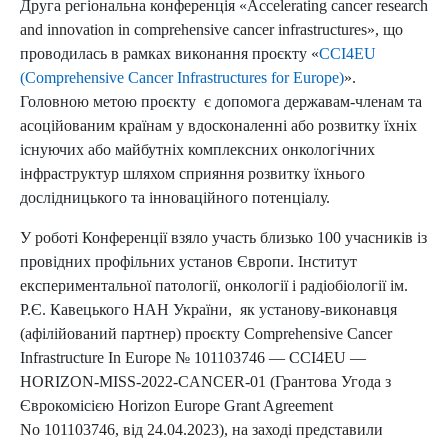
Друга регіональна конференція «Accelerating cancer research
and innovation in comprehensive cancer infrastructures», що
проводилась в рамках виконання проєкту «
CCI4EU
(Comprehensive Cancer Infrastructures for Europe)
».
Головною метою проєкту є допомога державам-членам та
асоційованим країнам у вдосконаленні або розвитку їхніх
існуючих або майбутніх комплексних онкологічних
інфраструктур шляхом сприяння розвитку їхнього
дослідницького та інноваційного потенціалу.
У роботі Конференції взяло участь близько 100 учасників із
провідних профільних установ Європи. Інститут
експериментальної патології, онкології і радіобіології ім.
Р.Є. Кавецького НАН України, як установу-виконавця
(афілійований партнер) проєкту Сomprehensive Cancer
Infrastructure In Europe № 101103746 — CCI4EU —
HORIZON-MISS-2022-CANCER-01 (Грантова Угода з
Єврокомісією Horizon Europe Grant Agreement
No 101103746, від 24.04.2023), на заході представили