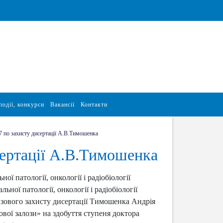
події, конкурси
Вакансії
Контакти
7 по захисту дисертації А.В.Тимошенка
сертації А.В.Тимошенка
ї патології, онкології і радіобіології
ної патології, онкології і радіобіології
азового захисту дисертації Тимошенка Андрія
вої залози» на здобуття ступеня доктора