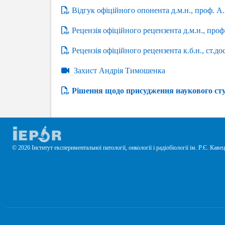
Відгук офіційного опонента д.м.н., проф. А
Рецензія офіційного рецензента д.м.н., про
Рецензія офіційного рецензента к.б.н., ст.до
Захист Андрія Тимошенка
Рішення щодо присудження наукового сту
© 2026 Інститут експериментальної патології, онкології і радіобіології ім. Р.Є. Ка