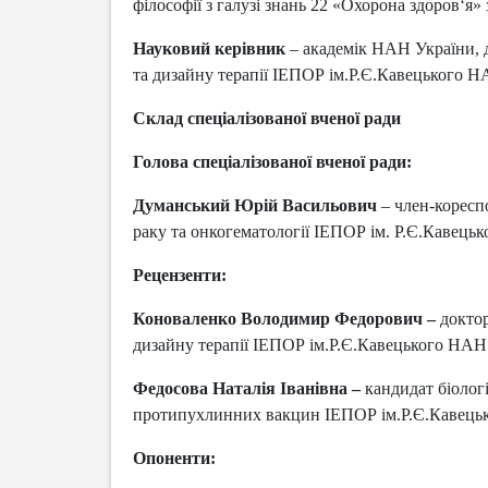
філософії з галузі знань 22 «Охорона здоров‘я»
директора інс
Методичні рек
експериментат
Наша історія
Scopus та Web
Навчальні мат
Створення та 
Оголошення щ
Лук'янової
освітніх прогр
В.Г. Пінчук, 
Р.Є.Кавецьког
Наші лауреати
Scopus Awards
Науковий керівник
– академік НАН України, 
Виборча прог
Оголошення щ
Громадське обг
"Цитологія пу
Історія ІЕПОР
директора
програм
та дизайну терапії ІЕПОР ім.Р.Є.Кавецького Н
Результати ви
З.А. Бутенко,
України у дат
Звернення до 
Рада роботодав
"Вивчення мех
Про оголошен
директора
Склад спеціалізованої вченої ради
Рада випускник
К.П. Ганіна, 
Положення пр
Статут НАН У
людини"
комісію
АНКЕТУВАННЯ.
Постанова К
Голова спеціалізованої вченої ради:
Д.Г. Затула, 
Порядок акред
Інформація для
Постанова НА
"Біотерапія. 
громадських с
Результати вст
речовини"
Думанський Юрій Васильович
– член-коресп
Розпорядженн
Порядок дій п
аспірантуру
Ю.О. Уманськ
про небезпеку
раку та онкогематології ІЕПОР ім. Р.Є.Кавець
Розпорядженн
злоякісного р
Статут НАН У
Рецензенти:
Постанова К
Постанова НА
Коноваленко Володимир Федорович –
докто
Розпорядженн
дизайну терапії ІЕПОР ім.Р.Є.Кавецького НАН
Розпорядженн
Федосова Наталія Іванівна –
кандидат біолог
протипухлинних вакцин ІЕПОР ім.Р.Є.Кавець
Опоненти: