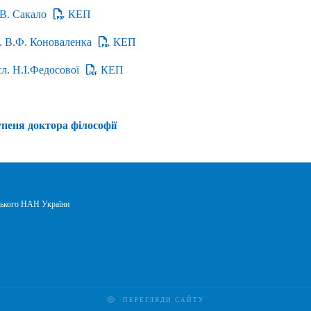
.В. Сакало
КЕП
ф. В.Ф. Коноваленка
КЕП
сл. Н.І.Федосової
КЕП
пеня доктора філософії
вецького НАН України
ПЕРЕГЛЯДИ САЙТУ