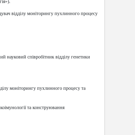
ія»).
ідувач відділу моніторингу пухлинного процесу
й науковий співробітник відділу генетики
дділу моніторингу пухлинного процесу та
онкоімунології та конструювання