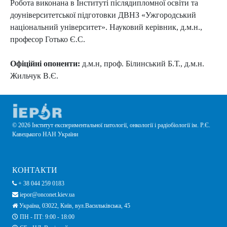
Робота виконана в Інституті післядипломної освіти та
доуніверситетської підготовки ДВНЗ «Ужгородський
національний університет». Науковий керівник, д.м.н.,
професор Готько Є.С.
Офіційні опоненти:
д.м.н, проф. Білинський Б.Т., д.м.н.
Жильчук В.Є.
© 2026 Інститут експериментальної патології, онкології і радіобіології ім. Р.Є.
Кавецького НАН України
КОНТАКТИ
+ 38 044 259 0183
iepor@onconet.kiev.ua
Україна, 03022, Київ, вул.Васильківська, 45
ПН - ПТ: 9:00 - 18:00