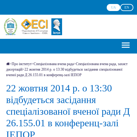
UA
EN
>
Про інститут
>
Спеціалізована вчена рада
>
Спеціалізована вчена рада, захист
дисертацій
>
22 жовтня 2014 р. о 13:30 відбудеться засідання спеціалізованої
вченої ради Д 26.155.01 в конференц-залі ІЕПОР
22 жовтня 2014 р. о 13:30
відбудеться засідання
спеціалізованої вченої ради Д
26.155.01 в конференц-залі
ІЕПОР