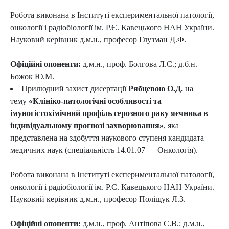
Робота виконана в Інституті експериментальної патології,
онкології і радіобіології ім. Р.Є. Кавецького НАН України.
Науковий керівник д.м.н., професор Глузман Д.Ф.
Офіційні опоненти:
д.м.н., проф. Болгова Л.С.; д.б.н.
Божок Ю.М.
Прилюдний захист дисертації
Рябцевою О.Д.
на
тему
«Клініко-патологічні особливості та
імуногістохімічний профіль серозного раку яєчника в
індивідуальному прогнозі захворювання»
, яка
представлена на здобуття наукового ступеня кандидата
медичних наук (спеціальність 14.01.07 — Онкологія).
Робота виконана в Інституті експериментальної патології,
онкології і радіобіології ім. Р.Є. Кавецького НАН України.
Науковий керівник д.м.н., професор Поліщук Л.З.
Офіційні опоненти:
д.м.н., проф. Антіпова С.В.; д.м.н.,