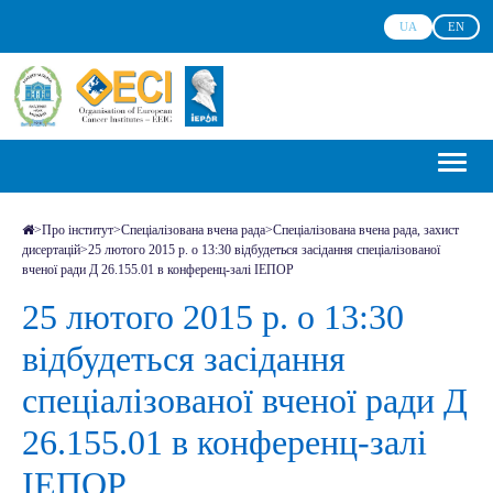
UA
EN
>
Про інститут
>
Спеціалізована вчена рада
>
Спеціалізована вчена рада, захист
дисертацій
>
25 лютого 2015 р. о 13:30 відбудеться засідання спеціалізованої
вченої ради Д 26.155.01 в конференц-залі ІЕПОР
25 лютого 2015 р. о 13:30
відбудеться засідання
спеціалізованої вченої ради Д
26.155.01 в конференц-залі
ІЕПОР