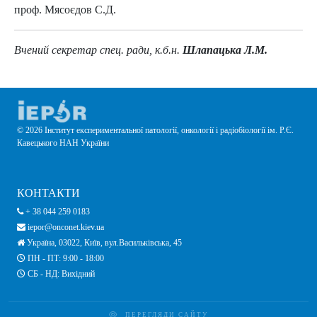
проф. Мясоєдов С.Д.
Вчений секретар спец. ради, к.б.н.
Шлапацька Л.М.
© 2026 Інститут експериментальної патології, онкології і радіобіології ім. Р.Є.
Кавецького НАН України
КОНТАКТИ
+ 38 044 259 0183
iepor@onconet.kiev.ua
Україна, 03022, Київ, вул.Васильківська, 45
ПН - ПТ: 9:00 - 18:00
СБ - НД: Вихідний
ПЕРЕГЛЯДИ САЙТУ