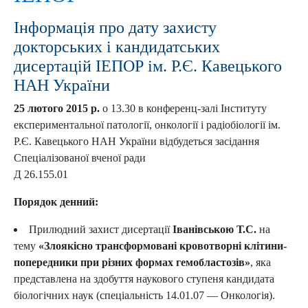
Інформація про дату захисту
докторських і кандидатських
дисертацій ІЕПОР ім. Р.Є. Кавецького
НАН України
25 лютого 2015 р.
о 13.30 в конференц-залі Інституту
експериментальної патології, онкології і радіобіології ім.
Р.Є. Кавецького НАН України відбудеться засідання
Спеціалізованої вченої ради
Д 26.155.01
Порядок денний:
Прилюдний захист дисертації
Іванівською Т.С.
на
тему
«Злоякісно трансформовані кровотворні клітини-
попередники при різних формах гемобластозів»
, яка
представлена на здобуття наукового ступеня кандидата
біологічних наук (спеціальність 14.01.07 — Онкологія).