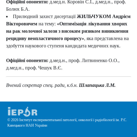
Офіційні опоненти:
д.мед.н. Коровін С.І., д.мед.н., проф.
Болюх Б.А.
Прилюдний захист дисертації
ЖИЛЬЧУКОМ Андрієм
Вікторовичем
на тему:
«Оптимізація лікування хворих
на рак молочної залози з високим ризиком виникнення
рецидиву неопластичного процесу»
, яка представлена на
здобуття наукового ступеня кандидата медичних наук.
Офіційні опоненти:
д.мед.н., проф. Литвиненко О.О.,
д.мед.н., проф. Чешук В.Є.
Вчений секретар спец. ради, к.б.н.
Шлапацька Л.М.
© 2026 Інститут експериментальної патології, онкології і радіобіології ім. Р.Є.
Кавецького НАН України