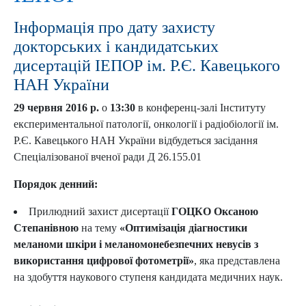
Інформація про дату захисту
докторських і кандидатських
дисертацій ІЕПОР ім. Р.Є. Кавецького
НАН України
29 червня 2016 р.
о
13:30
в конференц-залі Інституту
експериментальної патології, онкології і радіобіології ім.
Р.Є. Кавецького НАН України відбудеться засідання
Спеціалізованої вченої ради Д 26.155.01
Порядок денний:
Прилюдний захист дисертації
ГОЦКО Оксаною
Степанівною
на тему
«Оптимізація діагностики
меланоми шкіри і меланомонебезпечних невусів з
використання цифрової фотометрії»
, яка представлена
на здобуття наукового ступеня кандидата медичних наук.