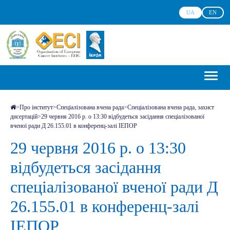
UA
EN
>
Про інститут
>
Спеціалізована вчена рада
>
Спеціалізована вчена рада, захист
дисертацій
>
29 червня 2016 р. о 13:30 відбудеться засідання спеціалізованої
вченої ради Д 26.155.01 в конференц-залі ІЕПОР
29 червня 2016 р. о 13:30
відбудеться засідання
спеціалізованої вченої ради Д
26.155.01 в конференц-залі
ІЕПОР