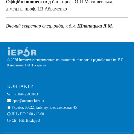
Офіційні опоненти:
д.б.н., проф. О.П.Матишевська,
д.мед.н., проф. І.В.Абраменко
Вчений секретар спец. ради, к.б.н.
Шлапацька Л.М.
© 2026 Інститут експериментальної патології, онкології і радіобіології ім. Р.Є.
Кавецького НАН України
КОНТАКТИ
+ 38 044 259 0183
iepor@onconet.kiev.ua
Україна, 03022, Київ, вул.Васильківська, 45
ПН - ПТ: 9:00 - 18:00
СБ - НД: Вихідний