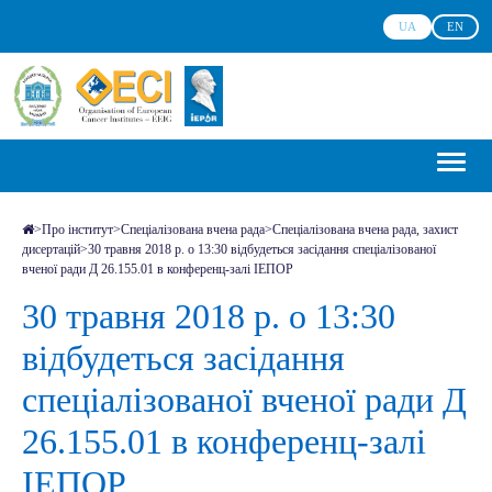
UA
EN
>
Про інститут
>
Спеціалізована вчена рада
>
Спеціалізована вчена рада, захист
дисертацій
>
30 травня 2018 р. о 13:30 відбудеться засідання спеціалізованої
вченої ради Д 26.155.01 в конференц-залі ІЕПОР
30 травня 2018 р. о 13:30
відбудеться засідання
спеціалізованої вченої ради Д
26.155.01 в конференц-залі
ІЕПОР