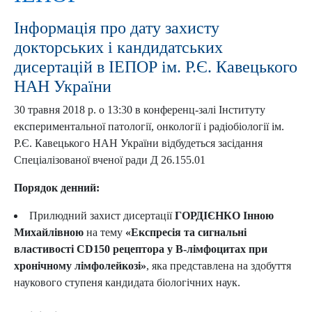
Інформація про дату захисту
докторських і кандидатських
дисертацій в ІЕПОР ім. Р.Є. Кавецького
НАН України
30 травня 2018 р. о 13:30 в конференц-залі Інституту
експериментальної патології, онкології і радіобіології ім.
Р.Є. Кавецького НАН України відбудеться засідання
Спеціалізованої вченої ради Д 26.155.01
Порядок денний:
Прилюдний захист дисертації
ГОРДІЄНКО Інною
Михайлівною
на тему
«Експресія та сигнальні
властивості CD150 рецептора у В-лімфоцитах при
хронічному лімфолейкозі»
, яка представлена на здобуття
наукового ступеня кандидата біологічних наук.